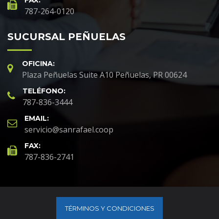
787-264-0120
SUCURSAL PEÑUELAS
OFICINA:
Plaza Peñuelas Suite A10 Peñuelas, PR 00624
TELÉFONO:
787-836-3444
EMAIL:
servicio@sanrafael.coop
FAX:
787-836-2741
TÉRMINOS Y CONDICIONES