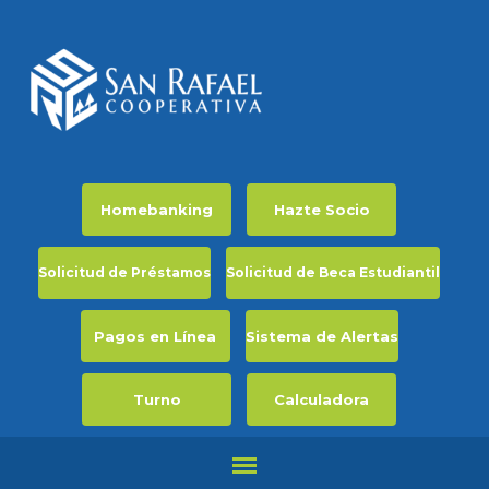
Homebanking
Hazte Socio
Solicitud de Préstamos
Solicitud de Beca Estudiantil
Pagos en Línea
Sistema de Alertas
Turno
Calculadora