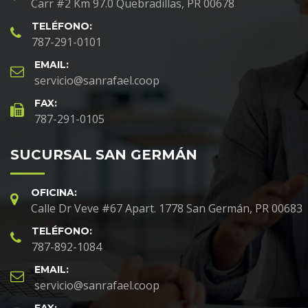
Carr #2 Km 97.0 Quebradillas, PR 00678
TELÉFONO:
787-291-0101
EMAIL:
servicio@sanrafael.coop
FAX:
787-291-0105
SUCURSAL SAN GERMÁN
OFICINA:
Calle Dr Veve #67 Apart. 1778 San Germán, PR 00683
TELÉFONO:
787-892-1084
EMAIL:
servicio@sanrafael.coop
FAX: