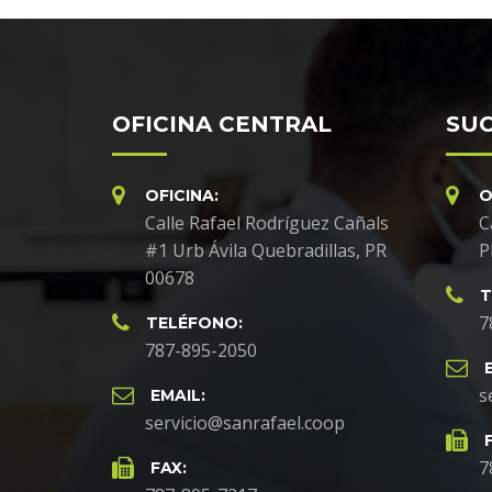
OFICINA CENTRAL
SUC
OFICINA:
O
Calle Rafael Rodríguez Cañals
C
#1 Urb Ávila Quebradillas, PR
P
00678
T
7
TELÉFONO:
787-895-2050
s
EMAIL:
servicio@sanrafael.coop
7
FAX: