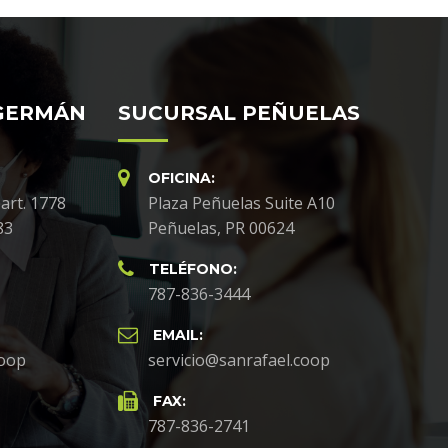
GERMÁN
SUCURSAL PEÑUELAS
OFICINA:
art. 1778
Plaza Peñuelas Suite A10
83
Peñuelas, PR 00624
TELÉFONO:
787-836-3444
EMAIL:
coop
servicio@sanrafael.coop
FAX:
787-836-2741