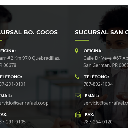
URSAL BO. COCOS
SUCURSAL SAN 
FICINA:
OFICINA:
arr #2 Km 97.0 Quebradillas,
Calle Dr Veve #67 Ap
R 00678
San Germán, PR 006
ELÉFONO:
TELÉFONO:
87-291-0101
787-892-1084
EMAIL:
EMAIL:
ervicio@sanrafael.coop
servicio@sanrafael.
FAX:
FAX:
87-291-0105
787-264-0120