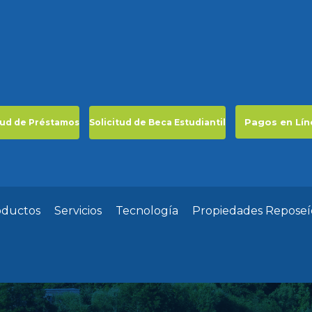
Pagos en Lín
tud de Préstamos
Solicitud de Beca Estudiantil
oductos
Servicios
Tecnología
Propiedades Reposeí