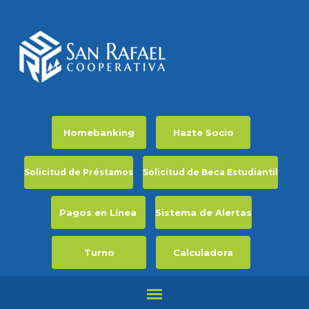
Homebanking
Hazte Socio
Solicitud de Préstamos
Solicitud de Beca Estudiantil
Pagos en Línea
Sistema de Alertas
Turno
Calculadora