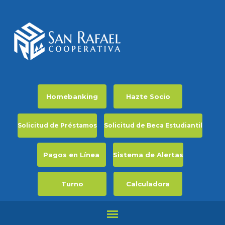
Homebanking
Hazte Socio
Solicitud de Préstamos
Solicitud de Beca Estudiantil
Pagos en Línea
Sistema de Alertas
Turno
Calculadora