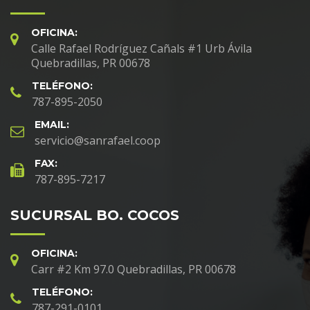
OFICINA:
Calle Rafael Rodríguez Cañals #1 Urb Ávila
Quebradillas, PR 00678
TELÉFONO:
787-895-2050
EMAIL:
servicio@sanrafael.coop
FAX:
787-895-7217
SUCURSAL BO. COCOS
OFICINA:
Carr #2 Km 97.0 Quebradillas, PR 00678
TELÉFONO:
787-291-0101