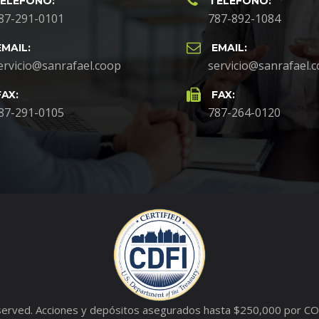
ELÉFONO:
TELÉFONO:
87-291-0101
787-892-1084
EMAIL:
EMAIL:
ervicio@sanrafael.coop
servicio@sanrafael.
FAX:
FAX:
87-291-0105
787-264-0120
eserved. Acciones y depósitos asegurados hasta $250,000 por COS