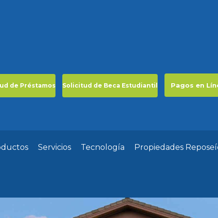
Pagos en Lín
tud de Préstamos
Solicitud de Beca Estudiantil
oductos
Servicios
Tecnología
Propiedades Reposeí