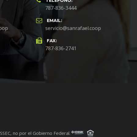
TELÉFONO:
787-836-3444
EMAIL:
coop
servicio@sanrafael.coop
FAX:
787-836-2741
SEC, no por el Gobierno Federal.