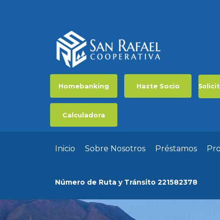
Homebanking
Hazte Socio
Solici
Calculadora
Inicio
Sobre Nosotros
Préstamos
Pr
Número de Ruta y Tránsito 221582378