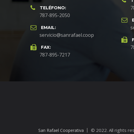
T
7
TELÉFONO:
787-895-2050
s
EMAIL:
servicio@sanrafael.coop
7
FAX:
787-895-7217
© 2022. All rights r
San Rafael Cooperativa