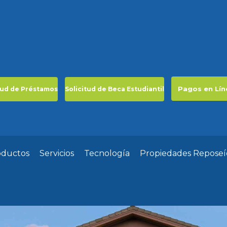
Pagos en Lín
tud de Préstamos
Solicitud de Beca Estudiantil
oductos
Servicios
Tecnología
Propiedades Reposeí