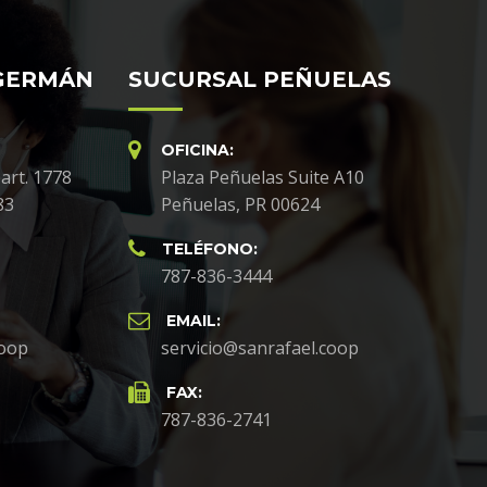
GERMÁN
SUCURSAL PEÑUELAS
OFICINA:
art. 1778
Plaza Peñuelas Suite A10
83
Peñuelas, PR 00624
TELÉFONO:
787-836-3444
EMAIL:
coop
servicio@sanrafael.coop
FAX:
787-836-2741