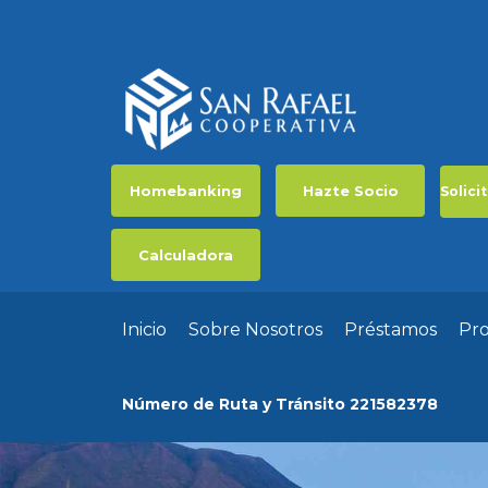
Homebanking
Hazte Socio
Solici
Calculadora
Inicio
Sobre Nosotros
Préstamos
Pr
Número de Ruta y Tránsito 221582378