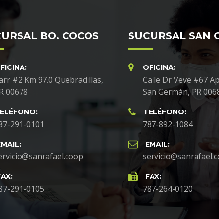
URSAL BO. COCOS
SUCURSAL SAN 
FICINA:
OFICINA:
arr #2 Km 97.0 Quebradillas,
Calle Dr Veve #67 Ap
R 00678
San Germán, PR 006
ELÉFONO:
TELÉFONO:
87-291-0101
787-892-1084
EMAIL:
EMAIL:
ervicio@sanrafael.coop
servicio@sanrafael.
FAX:
FAX:
87-291-0105
787-264-0120