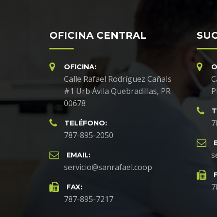
OFICINA CENTRAL
SUC
OFICINA:
O
Calle Rafael Rodríguez Cañals
C
#1 Urb Ávila Quebradillas, PR
P
00678
T
7
TELÉFONO:
787-895-2050
s
EMAIL:
servicio@sanrafael.coop
7
FAX:
787-895-7217