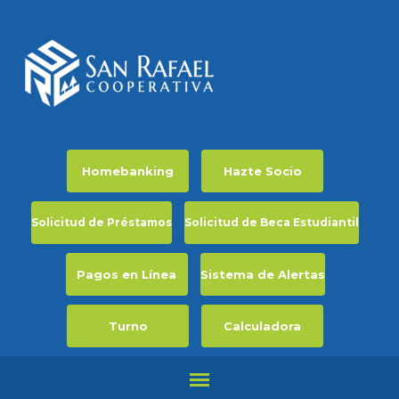
Homebanking
Hazte Socio
Solicitud de Préstamos
Solicitud de Beca Estudiantil
Pagos en Línea
Sistema de Alertas
Turno
Calculadora