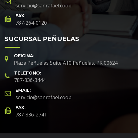
servicio@sanrafael.coop
FAX:
787-264-0120
SUCURSAL PEÑUELAS
OFICINA:
Plaza Peñuelas Suite A10 Peñuelas, PR 00624
TELÉFONO:
787-836-3444
EMAIL:
servicio@sanrafael.coop
FAX:
787-836-2741