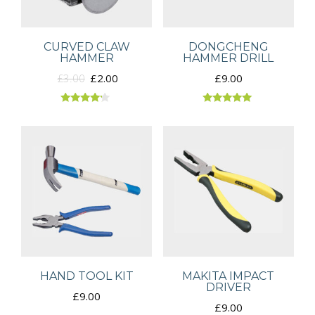
CURVED CLAW
DONGCHENG
HAMMER
HAMMER DRILL
£
3.00
£
2.00
£
9.00
Rated
Rated
4.00
5.00
out of 5
out of 5
HAND TOOL KIT
MAKITA IMPACT
DRIVER
£
9.00
£
9.00