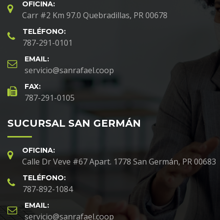
OFICINA:
Carr #2 Km 97.0 Quebradillas, PR 00678
TELÉFONO:
787-291-0101
EMAIL:
servicio@sanrafael.coop
FAX:
787-291-0105
SUCURSAL SAN GERMÁN
OFICINA:
Calle Dr Veve #67 Apart. 1778 San Germán, PR 00683
TELÉFONO:
787-892-1084
EMAIL:
servicio@sanrafael.coop