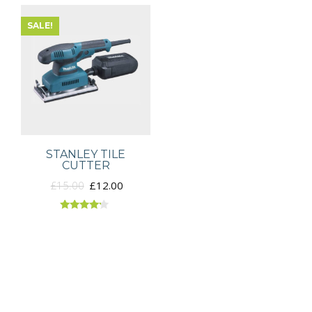
SALE!
STANLEY TILE
CUTTER
£
15.00
£
12.00
Rated
4.00
out of 5