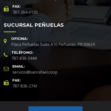
FAX:
787-264-0120
SUCURSAL PEÑUELAS
OFICINA:
Plaza Peñuelas Suite A10 Peñuelas, PR 00624
TELÉFONO:
787-836-3444
EMAIL:
servicio@sanrafael.coop
FAX:
787-836-2741