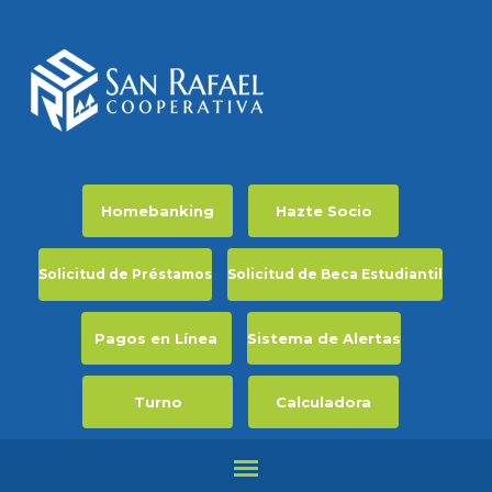
Homebanking
Hazte Socio
Solicitud de Préstamos
Solicitud de Beca Estudiantil
Pagos en Línea
Sistema de Alertas
Turno
Calculadora