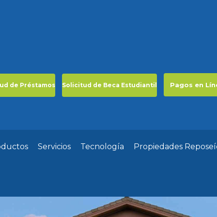
Pagos en Lín
tud de Préstamos
Solicitud de Beca Estudiantil
oductos
Servicios
Tecnología
Propiedades Reposeí