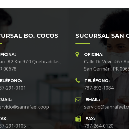
URSAL BO. COCOS
SUCURSAL SAN 
FICINA:
OFICINA:
arr #2 Km 97.0 Quebradillas,
Calle Dr Veve #67 Ap
R 00678
San Germán, PR 006
ELÉFONO:
TELÉFONO:
87-291-0101
787-892-1084
EMAIL:
EMAIL:
ervicio@sanrafael.coop
servicio@sanrafael.
FAX:
FAX:
87-291-0105
787-264-0120