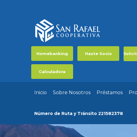
Homebanking
Hazte Socio
Solici
Calculadora
Inicio
Sobre Nosotros
Préstamos
Pr
Número de Ruta y Tránsito 221582378