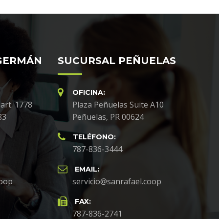
GERMÁN
SUCURSAL PEÑUELAS
OFICINA:
art. 1778
Plaza Peñuelas Suite A10
83
Peñuelas, PR 00624
TELÉFONO:
787-836-3444
EMAIL:
coop
servicio@sanrafael.coop
FAX:
787-836-2741