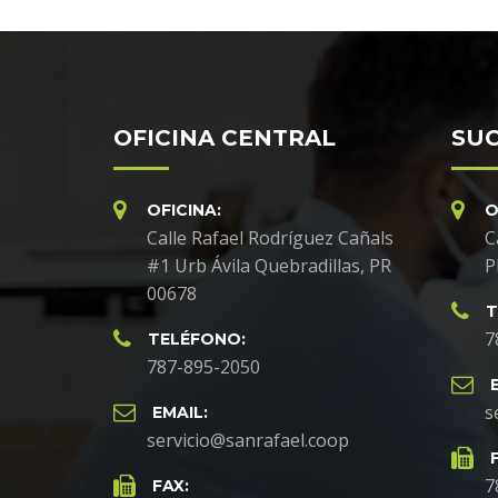
OFICINA CENTRAL
SUC
OFICINA:
O
Calle Rafael Rodríguez Cañals
C
#1 Urb Ávila Quebradillas, PR
P
00678
T
7
TELÉFONO:
787-895-2050
s
EMAIL:
servicio@sanrafael.coop
7
FAX: