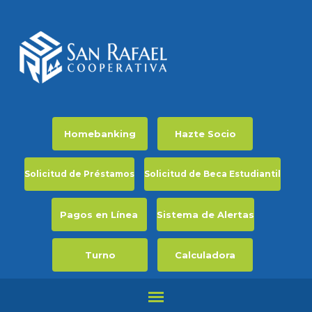
Homebanking
Hazte Socio
Solicitud de Préstamos
Solicitud de Beca Estudiantil
Pagos en Línea
Sistema de Alertas
Turno
Calculadora