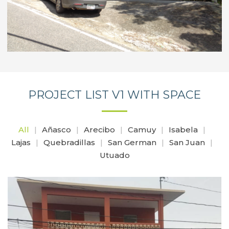
PROJECT LIST V1 WITH SPACE
All
Añasco
Arecibo
Camuy
Isabela
Lajas
Quebradillas
San German
San Juan
Utuado