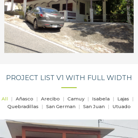
PROJECT LIST V1 WITH FULL WIDTH
All
Añasco
Arecibo
Camuy
Isabela
Lajas
Quebradillas
San German
San Juan
Utuado