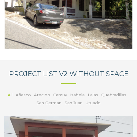
PROJECT LIST V2 WITHOUT SPACE
All
Añasco
Arecibo
Camuy
Isabela
Lajas
Quebradillas
San German
San Juan
Utuado