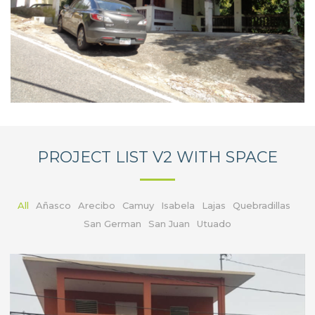
PROJECT LIST V2 WITH SPACE
All
Añasco
Arecibo
Camuy
Isabela
Lajas
Quebradillas
San German
San Juan
Utuado