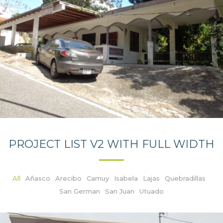
PROJECT LIST V2 WITH FULL WIDTH
All
Añasco
Arecibo
Camuy
Isabela
Lajas
Quebradillas
San German
San Juan
Utuado