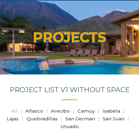
PROJECTS
PROJECT LIST V1 WITHOUT SPACE
All
Añasco
Arecibo
Camuy
Isabela
Lajas
Quebradillas
San German
San Juan
Utuado