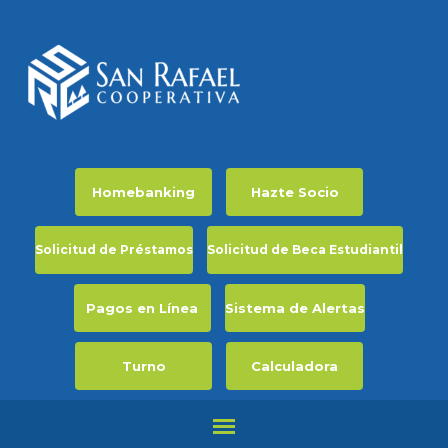
Homebanking
Hazte Socio
Solicitud de Préstamos
Solicitud de Beca Estudiantil
Pagos en Línea
Sistema de Alertas
Turno
Calculadora