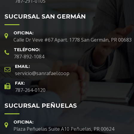
787-291-0105
SUCURSAL SAN GERMÁN
OFICINA:
Calle Dr Veve #67 Apart. 1778 San Germán, PR 00683
TELÉFONO:
787-892-1084
EMAIL:
servicio@sanrafael.coop
FAX:
787-264-0120
SUCURSAL PEÑUELAS
OFICINA:
Plaza Peñuelas Suite A10 Peñuelas, PR 00624