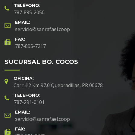
TELÉFONO:
787-895-2050
EMAIL:
servicio@sanrafael.coop
FAX:
787-895-7217
SUCURSAL BO. COCOS
OFICINA:
Carr #2 Km 97.0 Quebradillas, PR 00678
TELÉFONO:
787-291-0101
EMAIL:
servicio@sanrafael.coop
FAX: