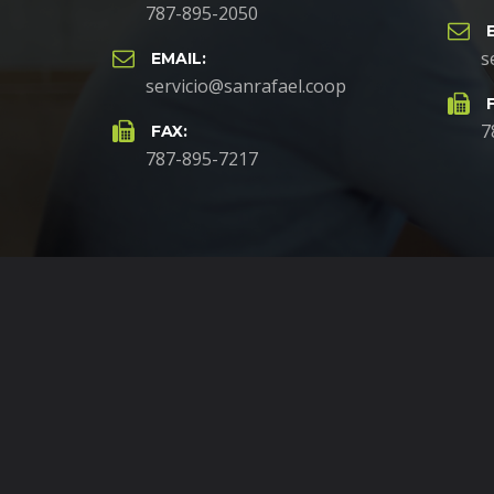
787-895-2050
s
EMAIL:
servicio@sanrafael.coop
7
FAX:
787-895-7217