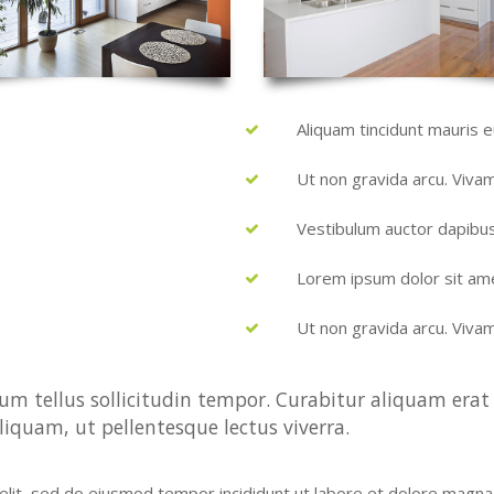
Aliquam tincidunt mauris e
Ut non gravida arcu. Viva
Vestibulum auctor dapibu
Lorem ipsum dolor sit am
Ut non gravida arcu. Viva
um tellus sollicitudin tempor. Curabitur aliquam erat i
liquam, ut pellentesque lectus viverra.
 elit, sed do eiusmod tempor incididunt ut labore et dolore magna