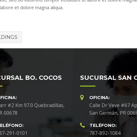
 labore et dolore magna aliqua.
LDINGS
URSAL BO. COCOS
SUCURSAL SAN 
FICINA:
OFICINA:
arr #2 Km 97.0 Quebradillas,
Calle Dr Veve #67 Ap
R 00678
San Germán, PR 006
ELÉFONO:
TELÉFONO:
87-291-0101
787-892-1084