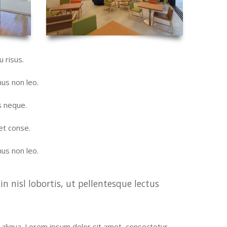
u risus.
mus non leo.
s neque.
et conse.
mus non leo.
n nisl lobortis, ut pellentesque lectus
 aliqua. Lorem ipsum dolor sit amet, consectetur