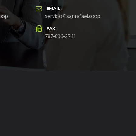
EMAIL:
coop
servicio@sanrafael.coop
FAX:
787-836-2741