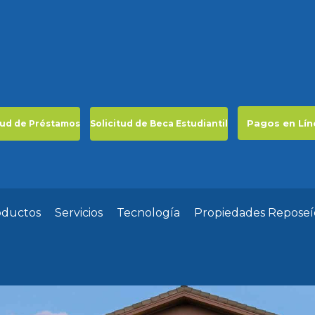
Pagos en Lín
tud de Préstamos
Solicitud de Beca Estudiantil
oductos
Servicios
Tecnología
Propiedades Reposeí