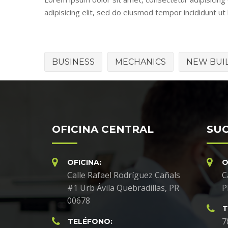
adipisicing elit, sed do eiusmod tempor incididunt ut
BUSINESS
MECHANICS
NEW BUI
OFICINA CENTRAL
SUC
OFICINA:
O
Calle Rafael Rodríguez Cañals
C
#1 Urb Ávila Quebradillas, PR
P
00678
T
7
TELÉFONO: