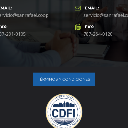
EMAIL:
EMAIL:
ervicio@sanrafael.coop
servicio@sanrafael.
FAX:
FAX:
87-291-0105
787-264-0120
TÉRMINOS Y CONDICIONES