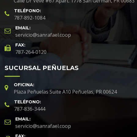
Calle Dr Veve #67 Apart. 1778 San Germán, PR 00683
TELÉFONO:
787-892-1084
EMAIL:
servicio@sanrafael.coop
FAX:
787-264-0120
SUCURSAL PEÑUELAS
OFICINA:
Plaza Peñuelas Suite A10 Peñuelas, PR 00624
TELÉFONO:
787-836-3444
EMAIL:
servicio@sanrafael.coop
FAX: