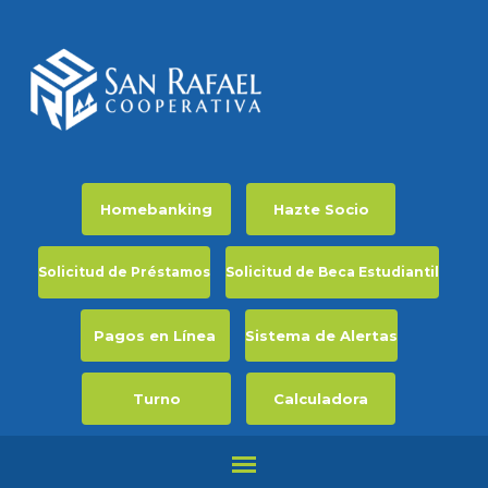
Homebanking
Hazte Socio
Solicitud de Préstamos
Solicitud de Beca Estudiantil
Pagos en Línea
Sistema de Alertas
Turno
Calculadora