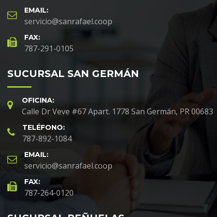
EMAIL:
servicio@sanrafael.coop
FAX:
787-291-0105
SUCURSAL SAN GERMÁN
OFICINA:
Calle Dr Veve #67 Apart. 1778 San Germán, PR 00683
TELÉFONO:
787-892-1084
EMAIL:
servicio@sanrafael.coop
FAX:
787-264-0120