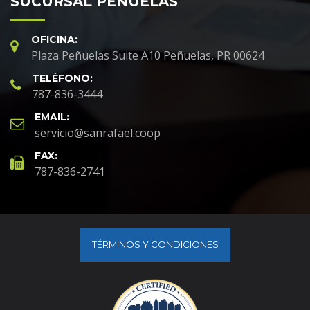
SUCURSAL PEÑUELAS
OFICINA:
Plaza Peñuelas Suite A10 Peñuelas, PR 00624
TELÉFONO:
787-836-3444
EMAIL:
servicio@sanrafael.coop
FAX:
787-836-2741
TÉRMINOS Y CONDICIONES