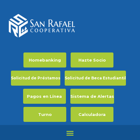
Homebanking
Hazte Socio
Solicitud de Préstamos
Solicitud de Beca Estudiantil
Pagos en Línea
Sistema de Alertas
Turno
Calculadora