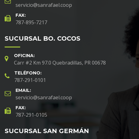
servicio@sanrafael.coop
FAX:
787-895-7217
SUCURSAL BO. COCOS
OFICINA:
Carr #2 Km 97.0 Quebradillas, PR 00678
TELÉFONO:
787-291-0101
EMAIL:
servicio@sanrafael.coop
FAX:
787-291-0105
SUCURSAL SAN GERMÁN