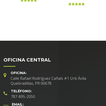
Rated
4.67
Rated
out of 5
5.00
out of 5
OFICINA CENTRAL
OFICINA:
Calle Rafael Rodríguez Cañals #1 Urb Ávila
Quebradillas, PR 00678
TELÉFONO:
787-895-2050
EMAIL: