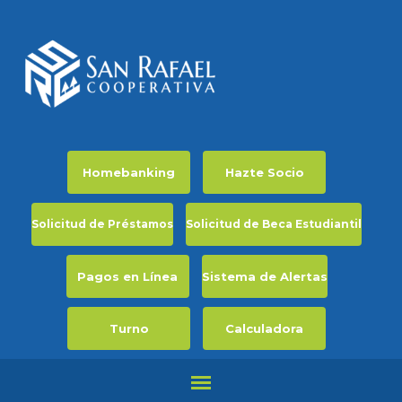
Homebanking
Hazte Socio
Solicitud de Préstamos
Solicitud de Beca Estudiantil
Pagos en Línea
Sistema de Alertas
Turno
Calculadora