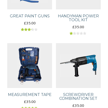
GREAT PAINT GUNS
HANDYMAN POWER
TOOL KIT
£
35.00
£
35.00
Rated
3.00
Rated
out of
1.00
5
out
of
5
MEASUREMENT TAPE
SCREWDRIVER
COMBINATION SET
£
35.00
£
35.00