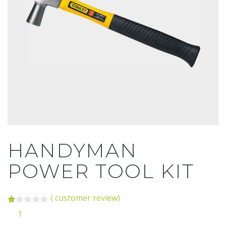
HANDYMAN
POWER TOOL KIT
(
customer review)
Rated
1
1
1.00
out