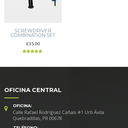
SCREWDRIVER
COMBINATION SET
£
35.00
Rated
5.00
out of 5
OFICINA CENTRAL
OFICINA:
Calle Rafael Rodríguez Cañals #1 Urb Ávila
Quebradillas, PR 00678
TELÉFONO: