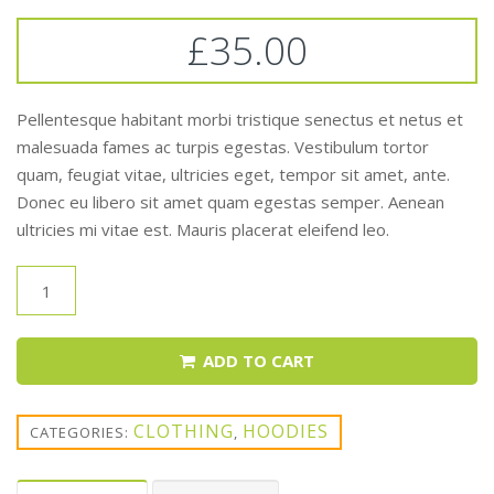
of
5
£
35.00
based
on
customer
rating
Pellentesque habitant morbi tristique senectus et netus et
malesuada fames ac turpis egestas. Vestibulum tortor
quam, feugiat vitae, ultricies eget, tempor sit amet, ante.
Donec eu libero sit amet quam egestas semper. Aenean
ultricies mi vitae est. Mauris placerat eleifend leo.
ADD TO CART
CLOTHING
HOODIES
CATEGORIES:
,