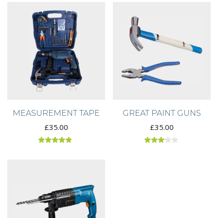
MEASUREMENT TAPE
GREAT PAINT GUNS
£
35.00
£
35.00
Rated
Rated
4.67
3.00
out of 5
out of
5