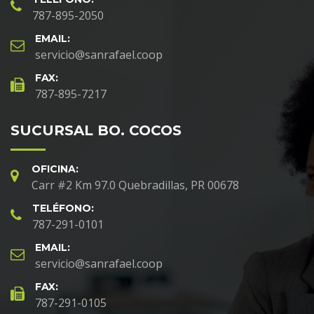
787-895-2050
EMAIL:
servicio@sanrafael.coop
FAX:
787-895-7217
SUCURSAL BO. COCOS
OFICINA:
Carr #2 Km 97.0 Quebradillas, PR 00678
TELÉFONO:
787-291-0101
EMAIL:
servicio@sanrafael.coop
FAX:
787-291-0105