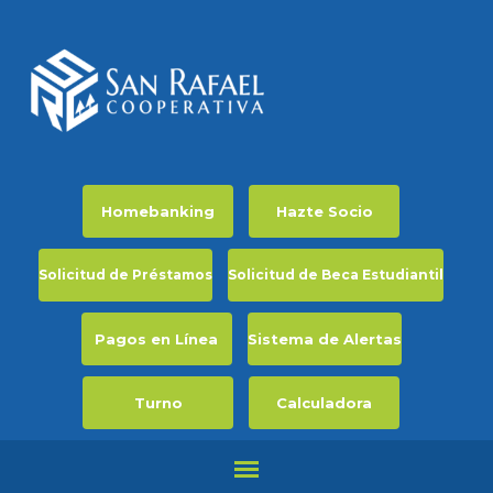
Homebanking
Hazte Socio
Solicitud de Préstamos
Solicitud de Beca Estudiantil
Pagos en Línea
Sistema de Alertas
Turno
Calculadora