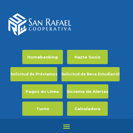
Homebanking
Hazte Socio
Solicitud de Préstamos
Solicitud de Beca Estudiantil
Pagos en Línea
Sistema de Alertas
Turno
Calculadora