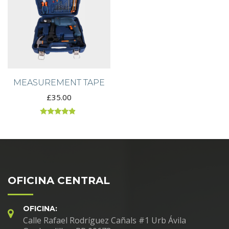
MEASUREMENT TAPE
£
35.00
Rated
4.67
out of 5
OFICINA CENTRAL
OFICINA:
Calle Rafael Rodríguez Cañals #1 Urb Ávila