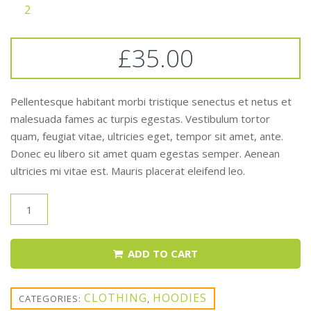
Rated
2
5.00
2
out of 5
based on
customer
ratings
£
35.00
Pellentesque habitant morbi tristique senectus et netus et
malesuada fames ac turpis egestas. Vestibulum tortor
quam, feugiat vitae, ultricies eget, tempor sit amet, ante.
Donec eu libero sit amet quam egestas semper. Aenean
ultricies mi vitae est. Mauris placerat eleifend leo.
ADD TO CART
CLOTHING
HOODIES
CATEGORIES:
,