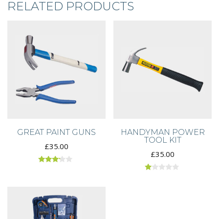
RELATED PRODUCTS
GREAT PAINT GUNS
HANDYMAN POWER
TOOL KIT
£
35.00
£
35.00
Rated
3.00
Rated
out of
1.00
5
out
of
5