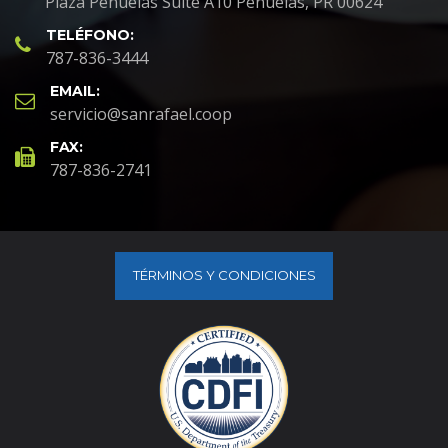
Plaza Peñuelas Suite A10 Peñuelas, PR 00624
TELÉFONO:
787-836-3444
EMAIL:
servicio@sanrafael.coop
FAX:
787-836-2741
TÉRMINOS Y CONDICIONES